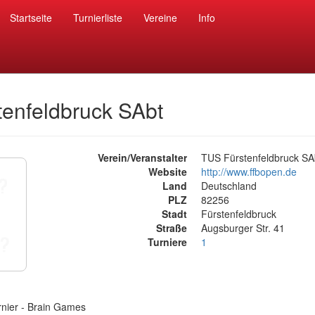
Startseite
Turnierliste
Vereine
Info
enfeldbruck SAbt
Verein/Veranstalter
TUS Fürstenfeldbruck SA
Website
http://www.ffbopen.de
Land
Deutschland
PLZ
82256
Stadt
Fürstenfeldbruck
Straße
Augsburger Str. 41
Turniere
1
rnier - Brain Games