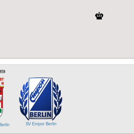
123
ats
SV Empor Berlin
Berlin