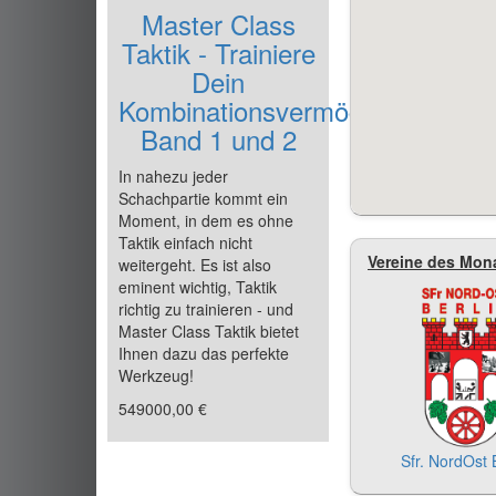
Master Class
Taktik - Trainiere
Dein
Kombinationsvermögen!
Band 1 und 2
In nahezu jeder
Schachpartie kommt ein
Moment, in dem es ohne
Taktik einfach nicht
Vereine des Mon
weitergeht. Es ist also
eminent wichtig, Taktik
richtig zu trainieren - und
Master Class Taktik bietet
Ihnen dazu das perfekte
Werkzeug!
549000,00 €
Sfr. NordOst 