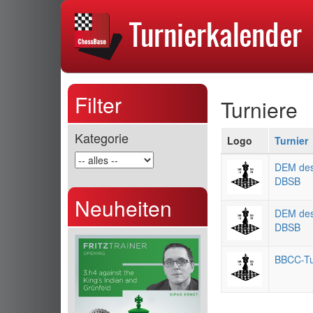
Filter
Turniere
Kategorie
Logo
Turnier
DEM de
DBSB
Neuheiten
DEM de
DBSB
BBCC-Tu