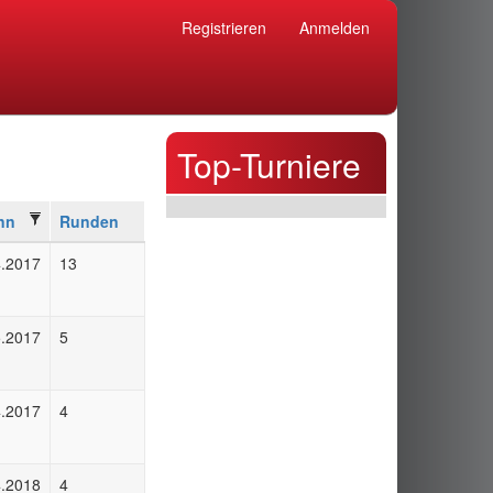
Registrieren
Anmelden
Top-Turniere
nn
Runden
4.2017
13
5.2017
5
4.2017
4
4.2018
4