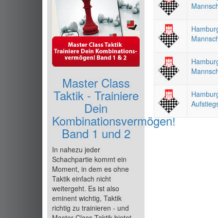
Mannsch
Hamburg
Mannsch
Hamburg
Mannsch
Master Class
Taktik - Trainiere
Hamburg
Aufstieg
Dein
Kombinationsvermögen!
Band 1 und 2
In nahezu jeder
Schachpartie kommt ein
Moment, in dem es ohne
Taktik einfach nicht
weitergeht. Es ist also
eminent wichtig, Taktik
richtig zu trainieren - und
Master Class Taktik bietet